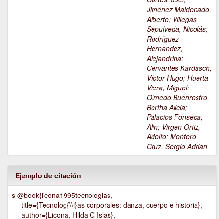
Jiménez Maldonado,
Alberto
;
Villegas
Sepulveda, Nicolás
;
Rodríguez
Hernandez,
Alejandrina
;
Cervantes Kardasch,
Víctor Hugo
;
Huerta
Viera, Miguel
;
Olmedo Buenrostro,
Bertha Alicia
;
Palacios Fonseca,
Alin
;
Virgen Ortiz,
Adolfo
;
Montero
Cruz, Sergio Adrian
Ejemplo de citación
s @book{licona1995tecnologias,
title={Tecnolog{\\i}as corporales: danza, cuerpo e historia},
author={Licona, Hilda C Islas},