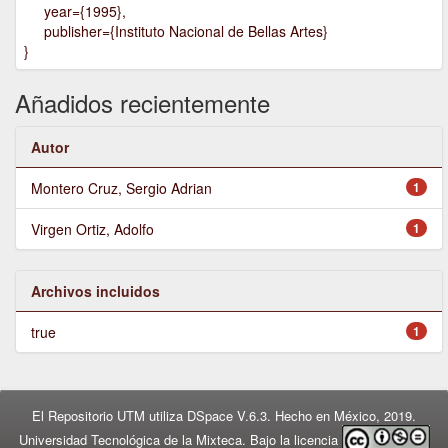
year={1995},
publisher={Instituto Nacional de Bellas Artes}
}
Añadidos recientemente
Autor
Montero Cruz, Sergio Adrian
1
Virgen Ortiz, Adolfo
1
Archivos incluidos
true
1
El Repositorio UTM utiliza DSpace V.6.3. Hecho en México, 2019.
Universidad Tecnológica de la Mixteca. Bajo la licencia