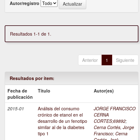
Autor/registro
Resultados 1-1 de 1.
Anterior
1
Siguiente
Resultados por ítem:
Fecha de
Título
Autor(es)
publicación
2015-01
Análisis del consumo
JORGE FRANCISCO
crónico de etanol en el
CERNA
desarrollo de un fenotipo
CORTES;69892
;
similar al de la diabetes
Cerna Cortés, Jorge
tipo 1
Francisco
;
Cerna
Cortés, Joel
;