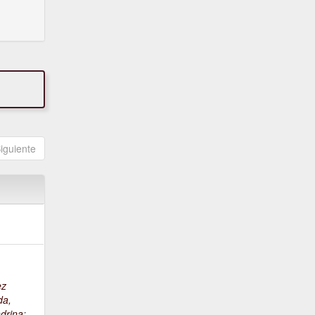
iguiente
ez
da,
drina
;