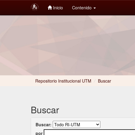
Inicio
Contenido
Skip
navigation
Repositorio Institucional UTM
/
Buscar
Buscar
Buscar:
por