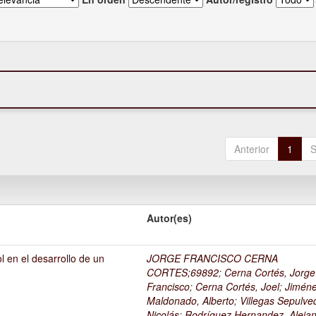
Anterior
1
S
Autor(es)
l en el desarrollo de un
JORGE FRANCISCO CERNA
1
CORTES;69892
;
Cerna Cortés, Jorge
Francisco
;
Cerna Cortés, Joel
;
Jimén
Maldonado, Alberto
;
Villegas Sepulve
Nicolás
;
Rodríguez Hernandez, Alejan