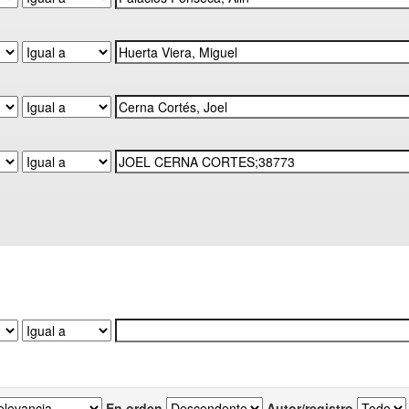
En orden
Autor/registro