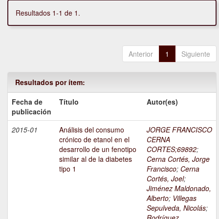
Resultados 1-1 de 1.
Anterior
1
Siguiente
Resultados por ítem:
Fecha de
Título
Autor(es)
publicación
2015-01
Análisis del consumo
JORGE FRANCISCO
crónico de etanol en el
CERNA
desarrollo de un fenotipo
CORTES;69892
;
similar al de la diabetes
Cerna Cortés, Jorge
tipo 1
Francisco
;
Cerna
Cortés, Joel
;
Jiménez Maldonado,
Alberto
;
Villegas
Sepulveda, Nicolás
;
Rodríguez