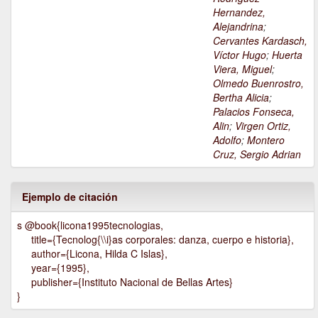
Hernandez,
Alejandrina
;
Cervantes Kardasch,
Víctor Hugo
;
Huerta
Viera, Miguel
;
Olmedo Buenrostro,
Bertha Alicia
;
Palacios Fonseca,
Alin
;
Virgen Ortiz,
Adolfo
;
Montero
Cruz, Sergio Adrian
Ejemplo de citación
s @book{licona1995tecnologias,
title={Tecnolog{\\i}as corporales: danza, cuerpo e historia},
author={Licona, Hilda C Islas},
year={1995},
publisher={Instituto Nacional de Bellas Artes}
}