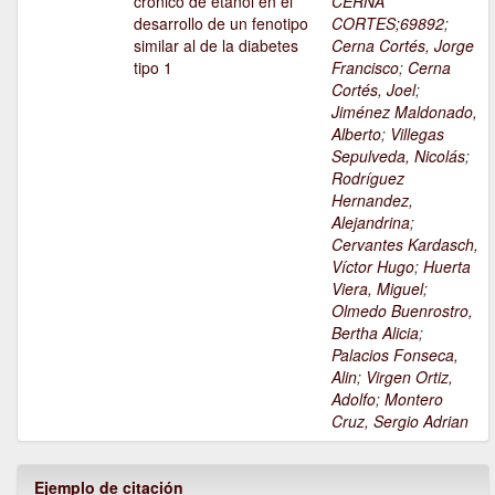
crónico de etanol en el
CERNA
desarrollo de un fenotipo
CORTES;69892
;
similar al de la diabetes
Cerna Cortés, Jorge
tipo 1
Francisco
;
Cerna
Cortés, Joel
;
Jiménez Maldonado,
Alberto
;
Villegas
Sepulveda, Nicolás
;
Rodríguez
Hernandez,
Alejandrina
;
Cervantes Kardasch,
Víctor Hugo
;
Huerta
Viera, Miguel
;
Olmedo Buenrostro,
Bertha Alicia
;
Palacios Fonseca,
Alin
;
Virgen Ortiz,
Adolfo
;
Montero
Cruz, Sergio Adrian
Ejemplo de citación