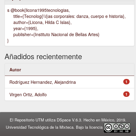
s @book{licona1995tecnologias,
title={Tecnolog{\\i}as corporales: danza, cuerpo e historia},
author={Licona, Hilda C Islas},
year={1995},
publisher={Instituto Nacional de Bellas Artes}
}
Añadidos recientemente
Autor
Rodríguez Hernandez, Alejandrina
1
Virgen Ortiz, Adolfo
1
El Repositorio UTM utiliza DSpace V.6.3. Hecho en México, 2019.
Universidad Tecnológica de la Mixteca. Bajo la licencia