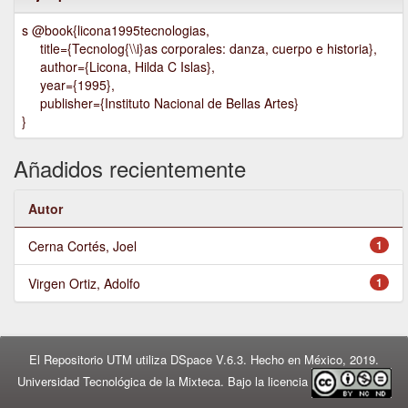
s @book{licona1995tecnologias,
title={Tecnolog{\\i}as corporales: danza, cuerpo e historia},
author={Licona, Hilda C Islas},
year={1995},
publisher={Instituto Nacional de Bellas Artes}
}
Añadidos recientemente
Autor
Cerna Cortés, Joel
1
Virgen Ortiz, Adolfo
1
El Repositorio UTM utiliza DSpace V.6.3. Hecho en México, 2019.
Universidad Tecnológica de la Mixteca. Bajo la licencia