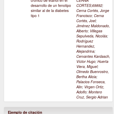
crónico de etanol en el
CERNA
desarrollo de un fenotipo
CORTES;69892
;
similar al de la diabetes
Cerna Cortés, Jorge
tipo 1
Francisco
;
Cerna
Cortés, Joel
;
Jiménez Maldonado,
Alberto
;
Villegas
Sepulveda, Nicolás
;
Rodríguez
Hernandez,
Alejandrina
;
Cervantes Kardasch,
Víctor Hugo
;
Huerta
Viera, Miguel
;
Olmedo Buenrostro,
Bertha Alicia
;
Palacios Fonseca,
Alin
;
Virgen Ortiz,
Adolfo
;
Montero
Cruz, Sergio Adrian
Ejemplo de citación