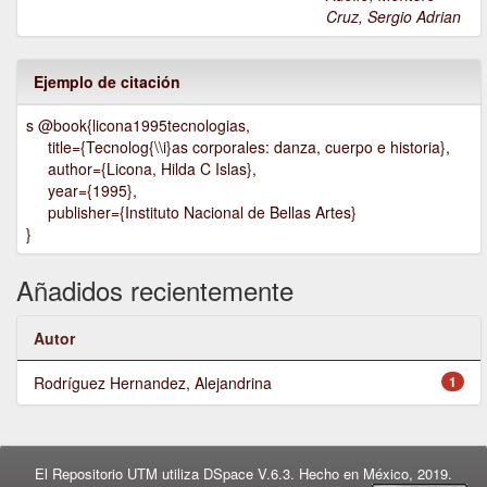
Cruz, Sergio Adrian
Ejemplo de citación
s @book{licona1995tecnologias,
title={Tecnolog{\\i}as corporales: danza, cuerpo e historia},
author={Licona, Hilda C Islas},
year={1995},
publisher={Instituto Nacional de Bellas Artes}
}
Añadidos recientemente
Autor
Rodríguez Hernandez, Alejandrina
1
El Repositorio UTM utiliza DSpace V.6.3. Hecho en México, 2019.