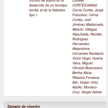
crónico de etanol en el
CERNA
desarrollo de un fenotipo
CORTES;69892
;
similar al de la diabetes
Cerna Cortés, Jorge
tipo 1
Francisco
;
Cerna
Cortés, Joel
;
Jiménez Maldonado,
Alberto
;
Villegas
Sepulveda, Nicolás
;
Rodríguez
Hernandez,
Alejandrina
;
Cervantes Kardasch,
Víctor Hugo
;
Huerta
Viera, Miguel
;
Olmedo Buenrostro,
Bertha Alicia
;
Palacios Fonseca,
Alin
;
Virgen Ortiz,
Adolfo
;
Montero
Cruz, Sergio Adrian
Ejemplo de citación