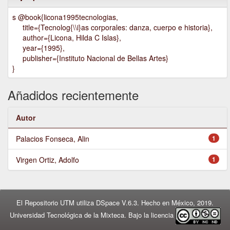
s @book{licona1995tecnologias,
title={Tecnolog{\\i}as corporales: danza, cuerpo e historia},
author={Licona, Hilda C Islas},
year={1995},
publisher={Instituto Nacional de Bellas Artes}
}
Añadidos recientemente
Autor
Palacios Fonseca, Alin
1
Virgen Ortiz, Adolfo
1
El Repositorio UTM utiliza DSpace V.6.3. Hecho en México, 2019.
Universidad Tecnológica de la Mixteca. Bajo la licencia