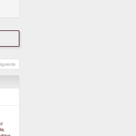
iguiente
ez
da,
drina
;