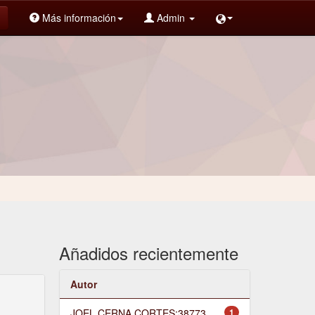
Más información
Admin
Añadidos recientemente
Autor
JOEL CERNA CORTES;38773
1