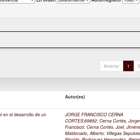
Anterior
1
S
Autor(es)
l en el desarrollo de un
JORGE FRANCISCO CERNA
1
CORTES;69892
;
Cerna Cortés, Jorge
Francisco
;
Cerna Cortés, Joel
;
Jimén
Maldonado, Alberto
;
Villegas Sepulve
Nicolás
;
Rodríguez Hernandez, Alejan