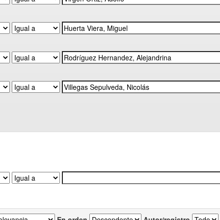
En orden
Autor/registro