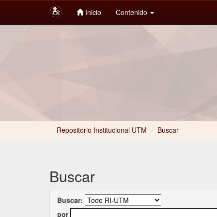
Inicio
Contenido
Skip
navigation
Repositorio Institucional UTM
/
Buscar
Buscar
Buscar:
por