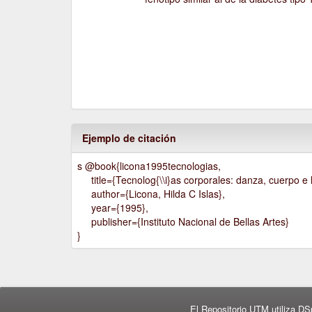
Ejemplo de citación
s @book{licona1995tecnologias,
title={Tecnolog{\\i}as corporales: danza, cuerpo e h
author={Licona, Hilda C Islas},
year={1995},
publisher={Instituto Nacional de Bellas Artes}
}
El Repositorio UTM utiliza DS