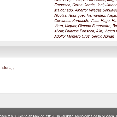
Francisco
;
Cerna Cortés, Joel
;
Jimén
Maldonado, Alberto
;
Villegas Sepulve
Nicolás
;
Rodríguez Hernandez, Alejan
Cervantes Kardasch, Víctor Hugo
;
Hu
Viera, Miguel
;
Olmedo Buenrostro, Be
Alicia
;
Palacios Fonseca, Alin
;
Virgen O
Adolfo
;
Montero Cruz, Sergio Adrian
istoria},
pace V.6.3. Hecho en México, 2019. Universidad Tecnológica de la Mixteca. B