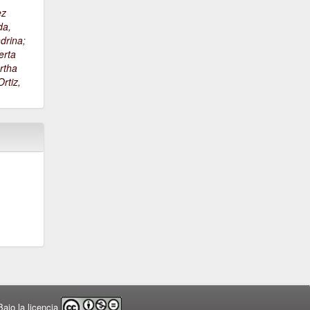
ez
da,
drina
;
erta
rtha
rtiz,
ajo la licencia