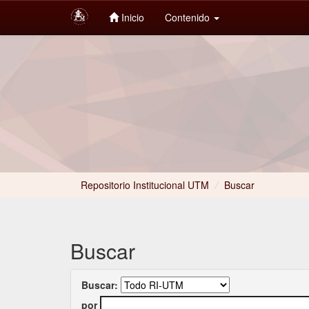
Inicio
Contenido
Skip
navigation
Repositorio Institucional UTM
/
Buscar
Buscar
Buscar:
por