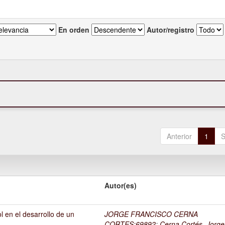
En orden
Autor/registro
Anterior
1
S
Autor(es)
l en el desarrollo de un
JORGE FRANCISCO CERNA
1
CORTES;69892
;
Cerna Cortés, Jorge