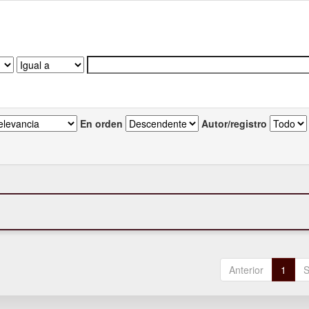
En orden
Autor/registro
Anterior
1
S