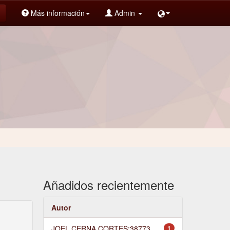
Más información
Admin
Añadidos recientemente
Autor
JOEL CERNA CORTES;38773
1