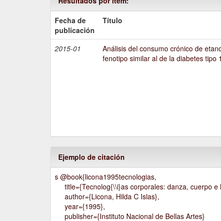
Resultados por ítem:
Fecha de
Título
publicación
2015-01
Análisis del consumo crónico de etano
fenotipo similar al de la diabetes tipo 
Ejemplo de citación
s @book{licona1995tecnologias,
title={Tecnolog{\\i}as corporales: danza, cuerpo e h
author={Licona, Hilda C Islas},
year={1995},
publisher={Instituto Nacional de Bellas Artes}