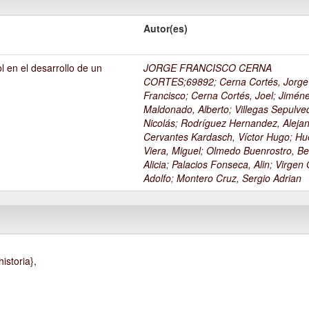
Autor(es)
l en el desarrollo de un
JORGE FRANCISCO CERNA
1
CORTES;69892
;
Cerna Cortés, Jorge
Francisco
;
Cerna Cortés, Joel
;
Jimén
Maldonado, Alberto
;
Villegas Sepulve
Nicolás
;
Rodríguez Hernandez, Alejan
Cervantes Kardasch, Víctor Hugo
;
Hu
Viera, Miguel
;
Olmedo Buenrostro, Be
Alicia
;
Palacios Fonseca, Alin
;
Virgen O
Adolfo
;
Montero Cruz, Sergio Adrian
istoria},