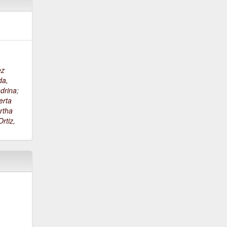
ez
da,
drina
;
erta
rtha
rtiz,