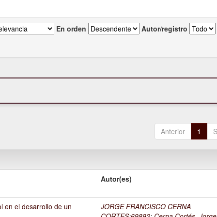
En orden
Autor/registro
Anterior
1
S
Autor(es)
l en el desarrollo de un
JORGE FRANCISCO CERNA
1
CORTES;69892
;
Cerna Cortés, Jorge