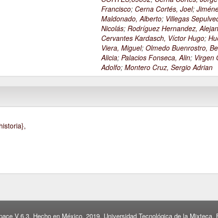
Francisco
;
Cerna Cortés, Joel
;
Jimén
Maldonado, Alberto
;
Villegas Sepulve
Nicolás
;
Rodríguez Hernandez, Alejan
Cervantes Kardasch, Víctor Hugo
;
Hu
Viera, Miguel
;
Olmedo Buenrostro, Be
Alicia
;
Palacios Fonseca, Alin
;
Virgen O
Adolfo
;
Montero Cruz, Sergio Adrian
istoria},
pace V.6.3. Hecho en México, 2019. Universidad Tecnológica de la Mixteca. B