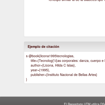
Ejemplo de citación
s @book{licona1995tecnologias,
title={Tecnolog{\\i}as corporales: danza, cuerpo e h
author={Licona, Hilda C Islas},
year={1995},
publisher={Instituto Nacional de Bellas Artes}
}
El Repositorio UTM utiliza DS