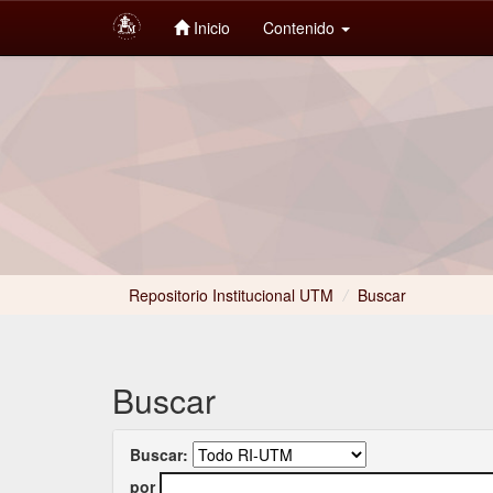
Inicio
Contenido
Skip
navigation
Repositorio Institucional UTM
/
Buscar
Buscar
Buscar:
por