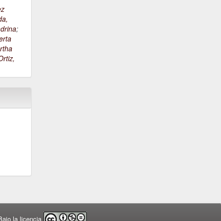
ez
da,
drina
;
erta
rtha
rtiz,
ajo la licencia