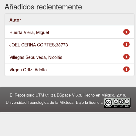
Añadidos recientemente
Autor
Huerta Viera, Miguel
1
JOEL CERNA CORTES;38773
1
Villegas Sepulveda, Nicolás
1
Virgen Ortiz, Adolfo
1
El Repositorio UTM utiliza DSpace V.6.3. Hecho en México, 2019.
Universidad Tecnológica de la Mixteca. Bajo la licencia