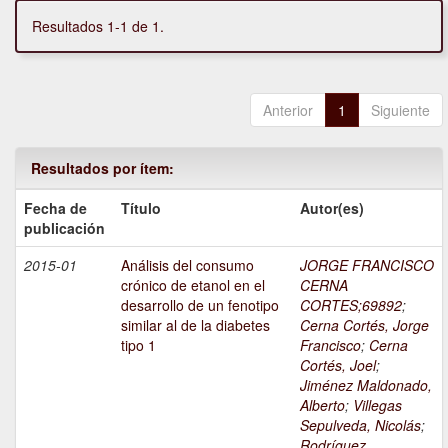
Resultados 1-1 de 1.
Anterior
1
Siguiente
Resultados por ítem:
Fecha de
Título
Autor(es)
publicación
2015-01
Análisis del consumo
JORGE FRANCISCO
crónico de etanol en el
CERNA
desarrollo de un fenotipo
CORTES;69892
;
similar al de la diabetes
Cerna Cortés, Jorge
tipo 1
Francisco
;
Cerna
Cortés, Joel
;
Jiménez Maldonado,
Alberto
;
Villegas
Sepulveda, Nicolás
;
Rodríguez