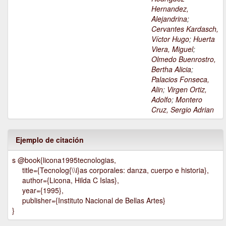
Hernandez,
Alejandrina
;
Cervantes Kardasch,
Víctor Hugo
;
Huerta
Viera, Miguel
;
Olmedo Buenrostro,
Bertha Alicia
;
Palacios Fonseca,
Alin
;
Virgen Ortiz,
Adolfo
;
Montero
Cruz, Sergio Adrian
Ejemplo de citación
s @book{licona1995tecnologias,
title={Tecnolog{\\i}as corporales: danza, cuerpo e historia},
author={Licona, Hilda C Islas},
year={1995},
publisher={Instituto Nacional de Bellas Artes}
}