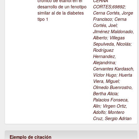
crónico de etanol en el
CERNA
desarrollo de un fenotipo
CORTES;69892
;
similar al de la diabetes
Cerna Cortés, Jorge
tipo 1
Francisco
;
Cerna
Cortés, Joel
;
Jiménez Maldonado,
Alberto
;
Villegas
Sepulveda, Nicolás
;
Rodríguez
Hernandez,
Alejandrina
;
Cervantes Kardasch,
Víctor Hugo
;
Huerta
Viera, Miguel
;
Olmedo Buenrostro,
Bertha Alicia
;
Palacios Fonseca,
Alin
;
Virgen Ortiz,
Adolfo
;
Montero
Cruz, Sergio Adrian
Ejemplo de citación