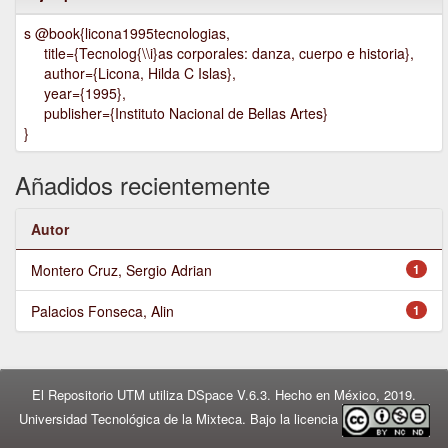
s @book{licona1995tecnologias,
title={Tecnolog{\\i}as corporales: danza, cuerpo e historia},
author={Licona, Hilda C Islas},
year={1995},
publisher={Instituto Nacional de Bellas Artes}
}
Añadidos recientemente
Autor
Montero Cruz, Sergio Adrian
1
Palacios Fonseca, Alin
1
El Repositorio UTM utiliza DSpace V.6.3. Hecho en México, 2019.
Universidad Tecnológica de la Mixteca. Bajo la licencia