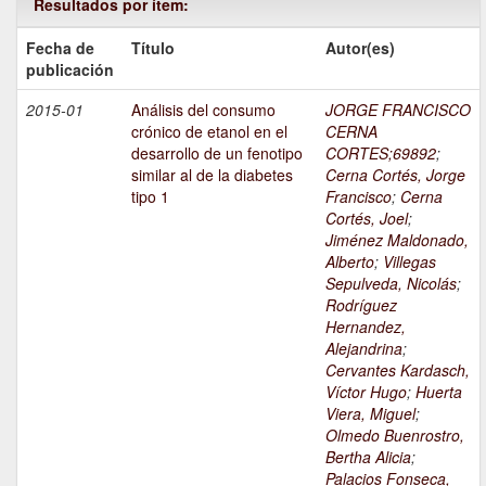
Resultados por ítem:
Fecha de
Título
Autor(es)
publicación
2015-01
Análisis del consumo
JORGE FRANCISCO
crónico de etanol en el
CERNA
desarrollo de un fenotipo
CORTES;69892
;
similar al de la diabetes
Cerna Cortés, Jorge
tipo 1
Francisco
;
Cerna
Cortés, Joel
;
Jiménez Maldonado,
Alberto
;
Villegas
Sepulveda, Nicolás
;
Rodríguez
Hernandez,
Alejandrina
;
Cervantes Kardasch,
Víctor Hugo
;
Huerta
Viera, Miguel
;
Olmedo Buenrostro,
Bertha Alicia
;
Palacios Fonseca,