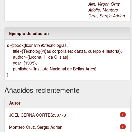
Alin
;
Virgen Ortiz,
Adolfo
;
Montero
Cruz, Sergio Adrian
Ejemplo de citación
s @book{licona1995tecnologias,
title={Tecnolog{\\i}as corporales: danza, cuerpo e historia},
author={Licona, Hilda C Islas},
year={1995},
publisher={Instituto Nacional de Bellas Artes}
}
Añadidos recientemente
Autor
JOEL CERNA CORTES;38773
1
Montero Cruz, Sergio Adrian
1