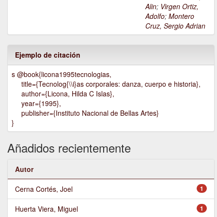
Alin
;
Virgen Ortiz,
Adolfo
;
Montero
Cruz, Sergio Adrian
Ejemplo de citación
s @book{licona1995tecnologias,
title={Tecnolog{\\i}as corporales: danza, cuerpo e historia},
author={Licona, Hilda C Islas},
year={1995},
publisher={Instituto Nacional de Bellas Artes}
}
Añadidos recientemente
Autor
Cerna Cortés, Joel
1
Huerta Viera, Miguel
1