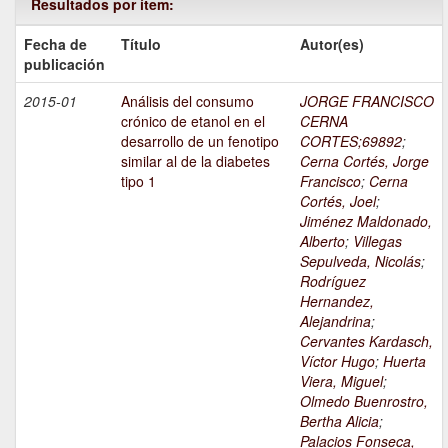
Resultados por ítem:
Fecha de
Título
Autor(es)
publicación
2015-01
Análisis del consumo
JORGE FRANCISCO
crónico de etanol en el
CERNA
desarrollo de un fenotipo
CORTES;69892
;
similar al de la diabetes
Cerna Cortés, Jorge
tipo 1
Francisco
;
Cerna
Cortés, Joel
;
Jiménez Maldonado,
Alberto
;
Villegas
Sepulveda, Nicolás
;
Rodríguez
Hernandez,
Alejandrina
;
Cervantes Kardasch,
Víctor Hugo
;
Huerta
Viera, Miguel
;
Olmedo Buenrostro,
Bertha Alicia
;
Palacios Fonseca,