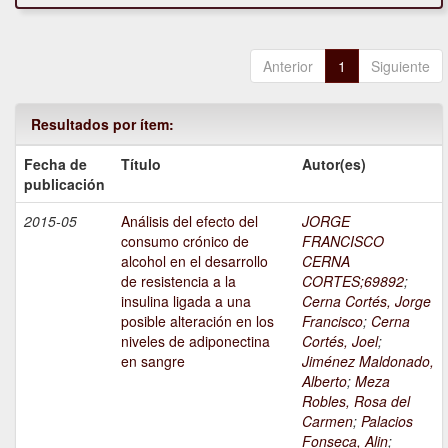
Anterior
1
Siguiente
Resultados por ítem:
Fecha de
Título
Autor(es)
publicación
2015-05
Análisis del efecto del
JORGE
consumo crónico de
FRANCISCO
alcohol en el desarrollo
CERNA
de resistencia a la
CORTES;69892
;
insulina ligada a una
Cerna Cortés, Jorge
posible alteración en los
Francisco
;
Cerna
niveles de adiponectina
Cortés, Joel
;
en sangre
Jiménez Maldonado,
Alberto
;
Meza
Robles, Rosa del
Carmen
;
Palacios
Fonseca, Alin
;