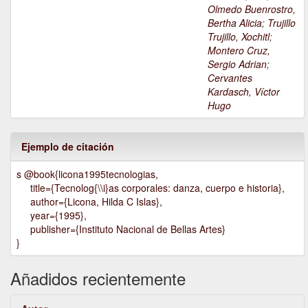
Olmedo Buenrostro,
Bertha Alicia
;
Trujillo
Trujillo, Xochitl
;
Montero Cruz,
Sergio Adrian
;
Cervantes
Kardasch, Víctor
Hugo
Ejemplo de citación
s @book{licona1995tecnologias,
title={Tecnolog{\\i}as corporales: danza, cuerpo e historia},
author={Licona, Hilda C Islas},
year={1995},
publisher={Instituto Nacional de Bellas Artes}
}
Añadidos recientemente