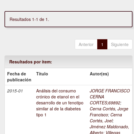
Resultados 1-1 de 1.
Anterior
1
Siguiente
Resultados por ítem:
Fecha de
Título
Autor(es)
publicación
2015-01
Análisis del consumo
JORGE FRANCISCO
crónico de etanol en el
CERNA
desarrollo de un fenotipo
CORTES;69892
;
similar al de la diabetes
Cerna Cortés, Jorge
tipo 1
Francisco
;
Cerna
Cortés, Joel
;
Jiménez Maldonado,
Alberto
;
Villegas