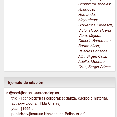
Sepulveda, Nicolás
;
Rodríguez
Hernandez,
Alejandrina
;
Cervantes Kardasch,
Víctor Hugo
;
Huerta
Viera, Miguel
;
Olmedo Buenrostro,
Bertha Alicia
;
Palacios Fonseca,
Alin
;
Virgen Ortiz,
Adolfo
;
Montero
Cruz, Sergio Adrian
Ejemplo de citación
s @book{licona1995tecnologias,
title={Tecnolog{\\i}as corporales: danza, cuerpo e historia},
author={Licona, Hilda C Islas},
year={1995},
publisher={Instituto Nacional de Bellas Artes}