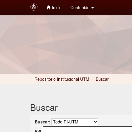
Inicio
Contenido
Skip
navigation
Repositorio Institucional UTM
/
Buscar
Buscar
Buscar:
por