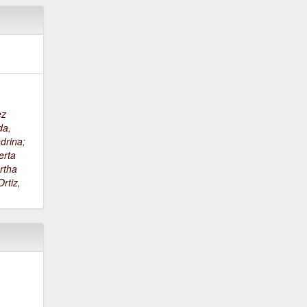
ez
da,
drina
;
erta
rtha
rtiz,