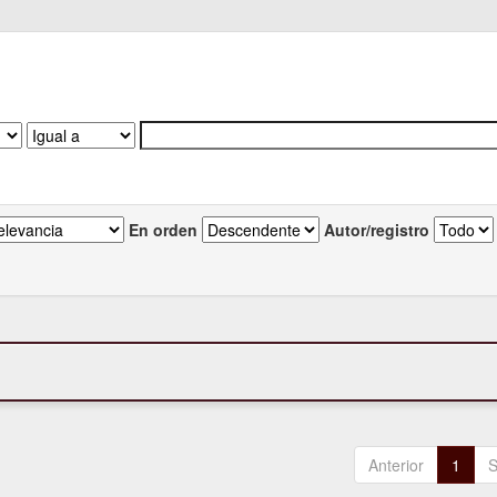
En orden
Autor/registro
Anterior
1
S