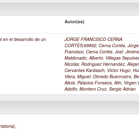
Autor(es)
l en el desarrollo de un
JORGE FRANCISCO CERNA
1
CORTES;69892
;
Cerna Cortés, Jorge
Francisco
;
Cerna Cortés, Joel
;
Jimén
Maldonado, Alberto
;
Villegas Sepulve
Nicolás
;
Rodríguez Hernandez, Alejan
Cervantes Kardasch, Víctor Hugo
;
Hu
Viera, Miguel
;
Olmedo Buenrostro, Be
Alicia
;
Palacios Fonseca, Alin
;
Virgen O
Adolfo
;
Montero Cruz, Sergio Adrian
istoria},