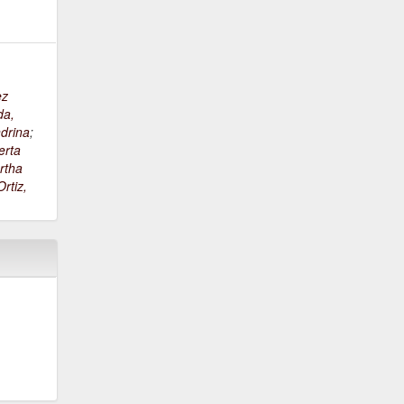
ez
da,
drina
;
erta
rtha
rtiz,