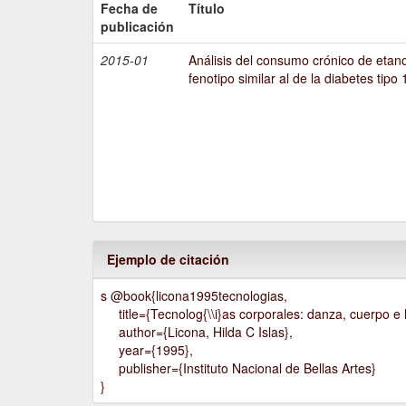
Fecha de
Título
publicación
2015-01
Análisis del consumo crónico de etano
fenotipo similar al de la diabetes tipo 
Ejemplo de citación
s @book{licona1995tecnologias,
title={Tecnolog{\\i}as corporales: danza, cuerpo e h
author={Licona, Hilda C Islas},
year={1995},
publisher={Instituto Nacional de Bellas Artes}
}