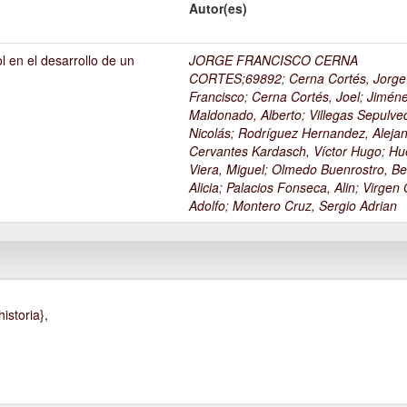
Autor(es)
l en el desarrollo de un
JORGE FRANCISCO CERNA
1
CORTES;69892
;
Cerna Cortés, Jorge
Francisco
;
Cerna Cortés, Joel
;
Jimén
Maldonado, Alberto
;
Villegas Sepulve
Nicolás
;
Rodríguez Hernandez, Alejan
Cervantes Kardasch, Víctor Hugo
;
Hu
Viera, Miguel
;
Olmedo Buenrostro, Be
Alicia
;
Palacios Fonseca, Alin
;
Virgen O
Adolfo
;
Montero Cruz, Sergio Adrian
istoria},