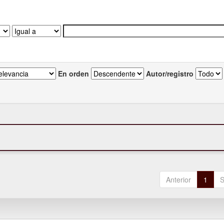
En orden
Autor/registro
Anterior
1
S