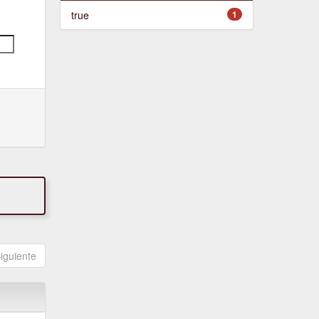
true
1
iguiente