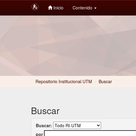
Inicio
Contenido
Skip
navigation
Repositorio Institucional UTM
/
Buscar
Buscar
Buscar:
por