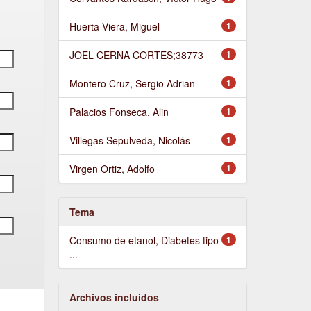
Huerta Viera, Miguel
1
JOEL CERNA CORTES;38773
1
Montero Cruz, Sergio Adrian
1
Palacios Fonseca, Alin
1
Villegas Sepulveda, Nicolás
1
Virgen Ortiz, Adolfo
1
Tema
Consumo de etanol, Diabetes tipo
1
...
Archivos incluidos