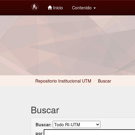
Inicio
Contenido
Skip
navigation
Repositorio Institucional UTM
/
Buscar
Buscar
Buscar:
por