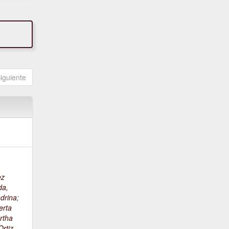
iguiente
ez
da,
drina
;
erta
rtha
rtiz,