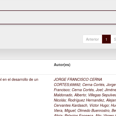
Anterior
1
S
Autor(es)
l en el desarrollo de un
JORGE FRANCISCO CERNA
1
CORTES;69892
;
Cerna Cortés, Jorge
Francisco
;
Cerna Cortés, Joel
;
Jimén
Maldonado, Alberto
;
Villegas Sepulve
Nicolás
;
Rodríguez Hernandez, Alejan
Cervantes Kardasch, Víctor Hugo
;
Hu
Viera, Miguel
;
Olmedo Buenrostro, Be
Alicia
;
Palacios Fonseca, Alin
;
Virgen O