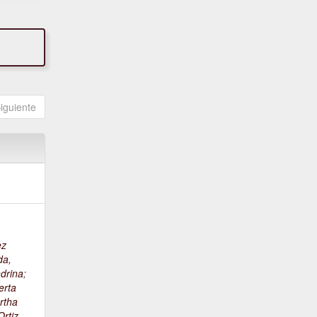
iguiente
ez
da,
drina
;
erta
rtha
rtiz,