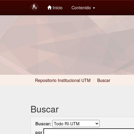
Inicio
Contenido
Skip
navigation
Repositorio Institucional UTM
/
Buscar
Buscar
Buscar:
por