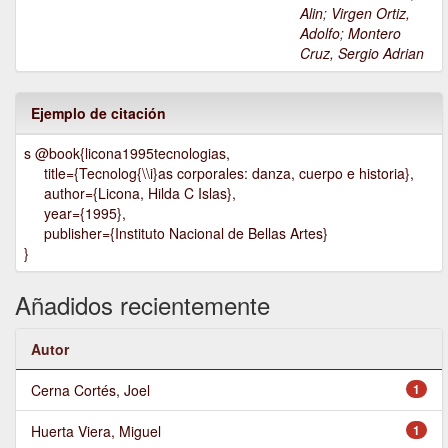
Alin
;
Virgen Ortiz,
Adolfo
;
Montero
Cruz, Sergio Adrian
Ejemplo de citación
s @book{licona1995tecnologias,
title={Tecnolog{\\i}as corporales: danza, cuerpo e historia},
author={Licona, Hilda C Islas},
year={1995},
publisher={Instituto Nacional de Bellas Artes}
}
Añadidos recientemente
Autor
Cerna Cortés, Joel
1
Huerta Viera, Miguel
1