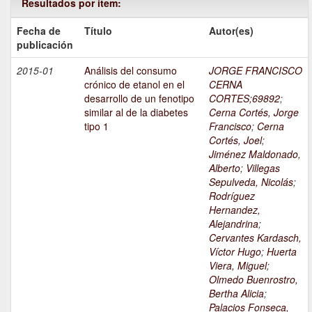
Resultados por ítem:
Fecha de
Título
Autor(es)
publicación
2015-01
Análisis del consumo
JORGE FRANCISCO
crónico de etanol en el
CERNA
desarrollo de un fenotipo
CORTES;69892
;
similar al de la diabetes
Cerna Cortés, Jorge
tipo 1
Francisco
;
Cerna
Cortés, Joel
;
Jiménez Maldonado,
Alberto
;
Villegas
Sepulveda, Nicolás
;
Rodríguez
Hernandez,
Alejandrina
;
Cervantes Kardasch,
Víctor Hugo
;
Huerta
Viera, Miguel
;
Olmedo Buenrostro,
Bertha Alicia
;
Palacios Fonseca,