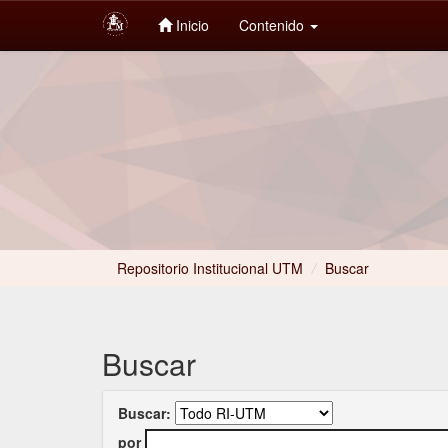
Inicio
Contenido
Skip
navigation
Repositorio Institucional UTM
/
Buscar
Buscar
Buscar:
por