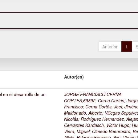
Anterior
1
S
Autor(es)
l en el desarrollo de un
JORGE FRANCISCO CERNA
1
CORTES;69892
;
Cerna Cortés, Jorge
Francisco
;
Cerna Cortés, Joel
;
Jimén
Maldonado, Alberto
;
Villegas Sepulve
Nicolás
;
Rodríguez Hernandez, Alejan
Cervantes Kardasch, Víctor Hugo
;
Hu
Viera, Miguel
;
Olmedo Buenrostro, Be
Alicia
;
Palacios Fonseca, Alin
;
Virgen O