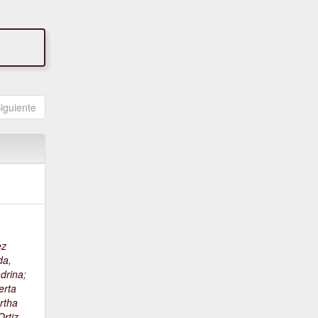
iguiente
ez
da,
drina
;
erta
rtha
rtiz,