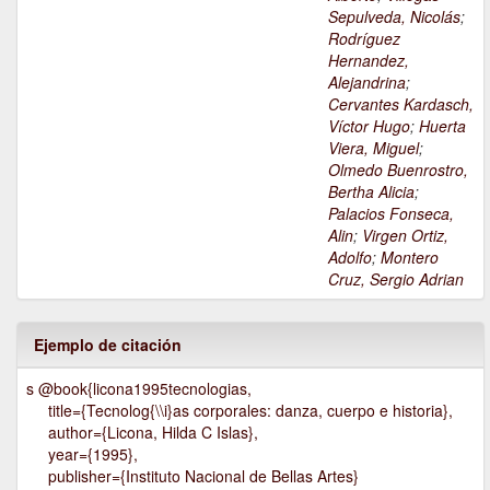
Sepulveda, Nicolás
;
Rodríguez
Hernandez,
Alejandrina
;
Cervantes Kardasch,
Víctor Hugo
;
Huerta
Viera, Miguel
;
Olmedo Buenrostro,
Bertha Alicia
;
Palacios Fonseca,
Alin
;
Virgen Ortiz,
Adolfo
;
Montero
Cruz, Sergio Adrian
Ejemplo de citación
s @book{licona1995tecnologias,
title={Tecnolog{\\i}as corporales: danza, cuerpo e historia},
author={Licona, Hilda C Islas},
year={1995},
publisher={Instituto Nacional de Bellas Artes}