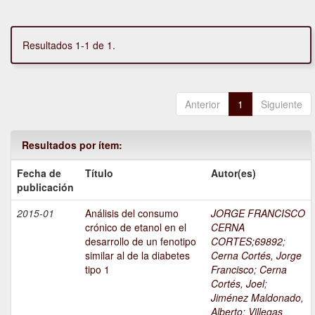
Resultados 1-1 de 1.
Anterior
1
Siguiente
Resultados por ítem:
Fecha de
Título
Autor(es)
publicación
2015-01
Análisis del consumo
JORGE FRANCISCO
crónico de etanol en el
CERNA
desarrollo de un fenotipo
CORTES;69892
;
similar al de la diabetes
Cerna Cortés, Jorge
tipo 1
Francisco
;
Cerna
Cortés, Joel
;
Jiménez Maldonado,
Alberto
;
Villegas