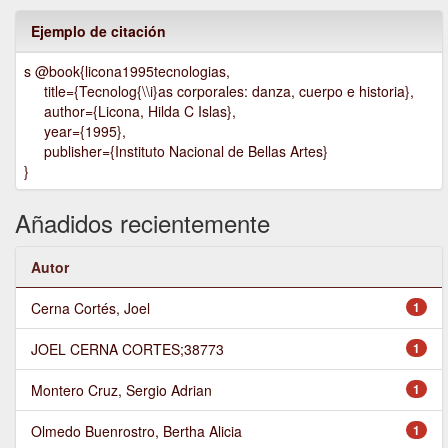
Ejemplo de citación
s @book{licona1995tecnologias,
title={Tecnolog{\\i}as corporales: danza, cuerpo e historia},
author={Licona, Hilda C Islas},
year={1995},
publisher={Instituto Nacional de Bellas Artes}
}
Añadidos recientemente
Autor
Cerna Cortés, Joel
1
JOEL CERNA CORTES;38773
1
Montero Cruz, Sergio Adrian
1
Olmedo Buenrostro, Bertha Alicia
1