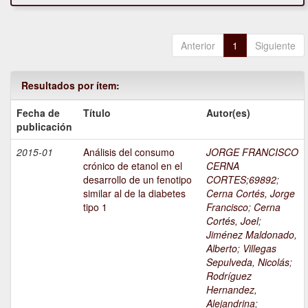
Anterior
1
Siguiente
Resultados por ítem:
Fecha de
Título
Autor(es)
publicación
2015-01
Análisis del consumo
JORGE FRANCISCO
crónico de etanol en el
CERNA
desarrollo de un fenotipo
CORTES;69892
;
similar al de la diabetes
Cerna Cortés, Jorge
tipo 1
Francisco
;
Cerna
Cortés, Joel
;
Jiménez Maldonado,
Alberto
;
Villegas
Sepulveda, Nicolás
;
Rodríguez
Hernandez,
Alejandrina
;