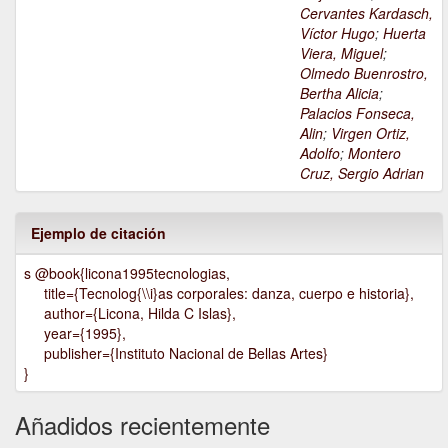
Cervantes Kardasch,
Víctor Hugo
;
Huerta
Viera, Miguel
;
Olmedo Buenrostro,
Bertha Alicia
;
Palacios Fonseca,
Alin
;
Virgen Ortiz,
Adolfo
;
Montero
Cruz, Sergio Adrian
Ejemplo de citación
s @book{licona1995tecnologias,
title={Tecnolog{\\i}as corporales: danza, cuerpo e historia},
author={Licona, Hilda C Islas},
year={1995},
publisher={Instituto Nacional de Bellas Artes}
}
Añadidos recientemente