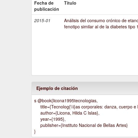
Fecha de
Título
publicación
2015-01
Análisis del consumo crónico de etano
fenotipo similar al de la diabetes tipo 
Ejemplo de citación
s @book{licona1995tecnologias,
title={Tecnolog{\\i}as corporales: danza, cuerpo e h
author={Licona, Hilda C Islas},
year={1995},
publisher={Instituto Nacional de Bellas Artes}
}