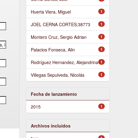
Huerta Viera, Miguel
1
JOEL CERNA CORTES;38773
1
Montero Cruz, Sergio Adrian
1
Palacios Fonseca, Alin
1
Rodríguez Hernandez, Alejandrina
1
Villegas Sepulveda, Nicolás
1
Fecha de lanzamiento
2015
1
Archivos incluidos
1