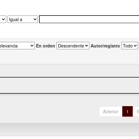
En orden
Autor/registro
Anterior
1
S