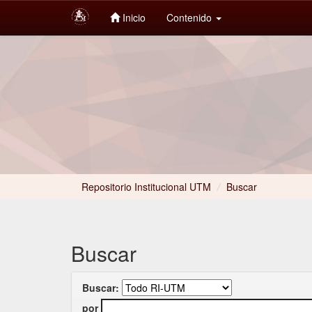
Inicio
Contenido
Skip
navigation
Repositorio Institucional UTM
/
Buscar
Buscar
Buscar:
por