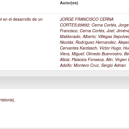
Autor(es)
l en el desarrollo de un
JORGE FRANCISCO CERNA
1
CORTES;69892
;
Cerna Cortés, Jorge
Francisco
;
Cerna Cortés, Joel
;
Jimén
Maldonado, Alberto
;
Villegas Sepulve
Nicolás
;
Rodríguez Hernandez, Alejan
Cervantes Kardasch, Víctor Hugo
;
Hu
Viera, Miguel
;
Olmedo Buenrostro, Be
Alicia
;
Palacios Fonseca, Alin
;
Virgen O
Adolfo
;
Montero Cruz, Sergio Adrian
istoria},