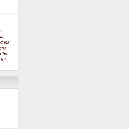
ez
da,
drina
;
erta
rtha
rtiz,