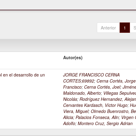
Anterior
1
S
Autor(es)
l en el desarrollo de un
JORGE FRANCISCO CERNA
1
CORTES;69892
;
Cerna Cortés, Jorge
Francisco
;
Cerna Cortés, Joel
;
Jimén
Maldonado, Alberto
;
Villegas Sepulve
Nicolás
;
Rodríguez Hernandez, Alejan
Cervantes Kardasch, Víctor Hugo
;
Hu
Viera, Miguel
;
Olmedo Buenrostro, Be
Alicia
;
Palacios Fonseca, Alin
;
Virgen O
Adolfo
;
Montero Cruz, Sergio Adrian