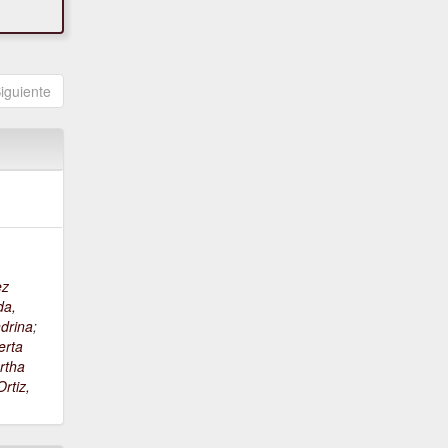
iguiente
ez
da,
drina
;
erta
rtha
rtiz,