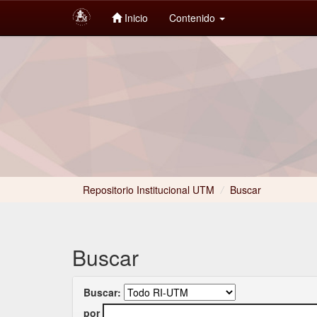
Inicio
Contenido
Skip
navigation
Repositorio Institucional UTM
/
Buscar
Buscar
Buscar:
por