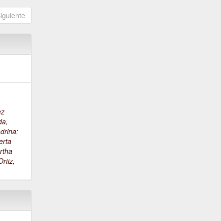
iguiente
ez
da,
drina
;
erta
rtha
rtiz,