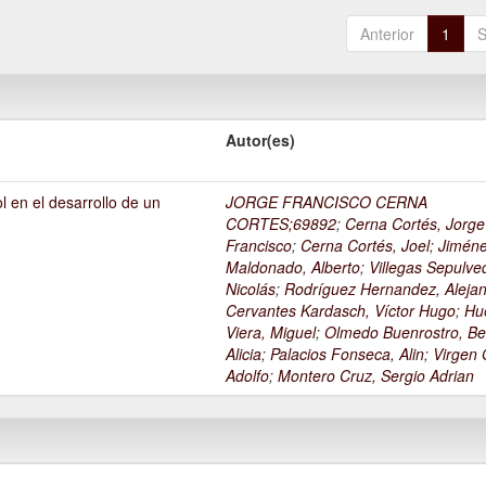
Anterior
1
S
Autor(es)
l en el desarrollo de un
JORGE FRANCISCO CERNA
1
CORTES;69892
;
Cerna Cortés, Jorge
Francisco
;
Cerna Cortés, Joel
;
Jimén
Maldonado, Alberto
;
Villegas Sepulve
Nicolás
;
Rodríguez Hernandez, Alejan
Cervantes Kardasch, Víctor Hugo
;
Hu
Viera, Miguel
;
Olmedo Buenrostro, Be
Alicia
;
Palacios Fonseca, Alin
;
Virgen O
Adolfo
;
Montero Cruz, Sergio Adrian