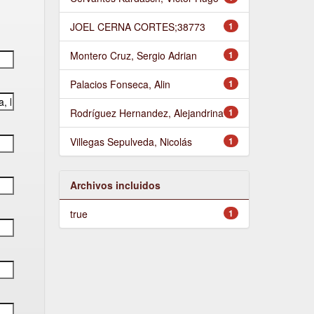
JOEL CERNA CORTES;38773
1
Montero Cruz, Sergio Adrian
1
Palacios Fonseca, Alin
1
Rodríguez Hernandez, Alejandrina
1
Villegas Sepulveda, Nicolás
1
Archivos incluidos
true
1