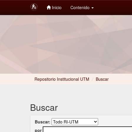
Inicio
Contenido
Skip
navigation
Repositorio Institucional UTM
/
Buscar
Buscar
Buscar:
por