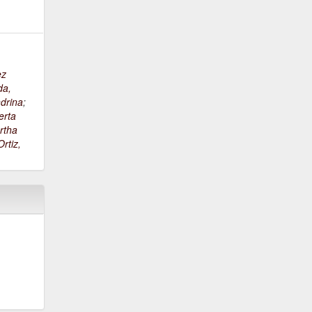
ez
da,
drina
;
erta
rtha
rtiz,