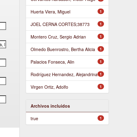
Huerta Viera, Miguel
1
JOEL CERNA CORTES;38773
1
Montero Cruz, Sergio Adrian
1
Olmedo Buenrostro, Bertha Alicia
1
Palacios Fonseca, Alin
1
Rodríguez Hernandez, Alejandrina
1
Virgen Ortiz, Adolfo
1
Archivos incluidos
true
1