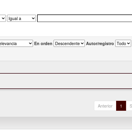
En orden
Autor/registro
Anterior
1
S