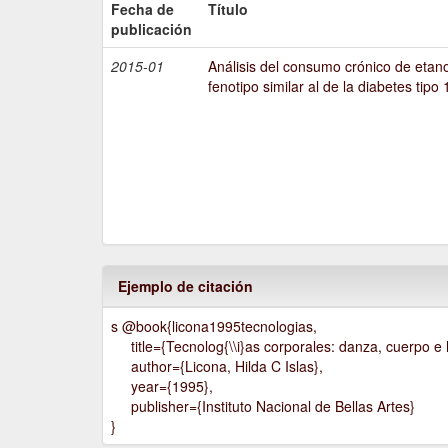
Fecha de
Título
publicación
2015-01
Análisis del consumo crónico de etano
fenotipo similar al de la diabetes tipo 
Ejemplo de citación
s @book{licona1995tecnologias,
title={Tecnolog{\\i}as corporales: danza, cuerpo e h
author={Licona, Hilda C Islas},
year={1995},
publisher={Instituto Nacional de Bellas Artes}
}