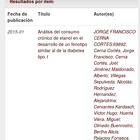
Resultados por ítem:
Fecha de
Título
Autor(es)
publicación
2015-01
Análisis del consumo
JORGE FRANCISCO
crónico de etanol en el
CERNA
desarrollo de un fenotipo
CORTES;69892
;
similar al de la diabetes
Cerna Cortés, Jorge
tipo 1
Francisco
;
Cerna
Cortés, Joel
;
Jiménez Maldonado,
Alberto
;
Villegas
Sepulveda, Nicolás
;
Rodríguez
Hernandez,
Alejandrina
;
Cervantes Kardasch,
Víctor Hugo
;
Huerta
Viera, Miguel
;
Olmedo Buenrostro,
Bertha Alicia
;
Palacios Fonseca,