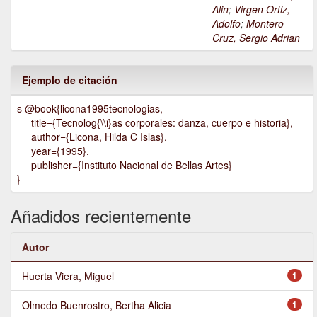
Alin
;
Virgen Ortiz,
Adolfo
;
Montero
Cruz, Sergio Adrian
Ejemplo de citación
s @book{licona1995tecnologias,
title={Tecnolog{\\i}as corporales: danza, cuerpo e historia},
author={Licona, Hilda C Islas},
year={1995},
publisher={Instituto Nacional de Bellas Artes}
}
Añadidos recientemente
Autor
Huerta Viera, Miguel
1
Olmedo Buenrostro, Bertha Alicia
1