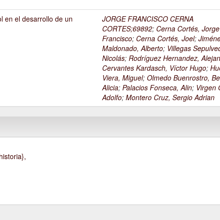
l en el desarrollo de un
JORGE FRANCISCO CERNA
1
CORTES;69892
;
Cerna Cortés, Jorge
Francisco
;
Cerna Cortés, Joel
;
Jimén
Maldonado, Alberto
;
Villegas Sepulve
Nicolás
;
Rodríguez Hernandez, Alejan
Cervantes Kardasch, Víctor Hugo
;
Hu
Viera, Miguel
;
Olmedo Buenrostro, Be
Alicia
;
Palacios Fonseca, Alin
;
Virgen O
Adolfo
;
Montero Cruz, Sergio Adrian
istoria},