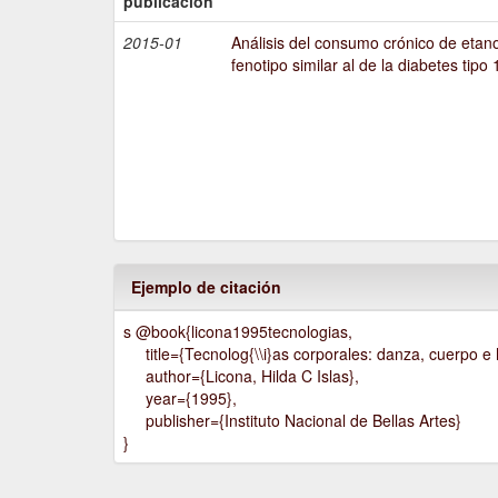
publicación
2015-01
Análisis del consumo crónico de etano
fenotipo similar al de la diabetes tipo 
Ejemplo de citación
s @book{licona1995tecnologias,
title={Tecnolog{\\i}as corporales: danza, cuerpo e h
author={Licona, Hilda C Islas},
year={1995},
publisher={Instituto Nacional de Bellas Artes}
}