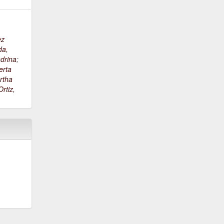
ez
da,
drina
;
erta
rtha
rtiz,