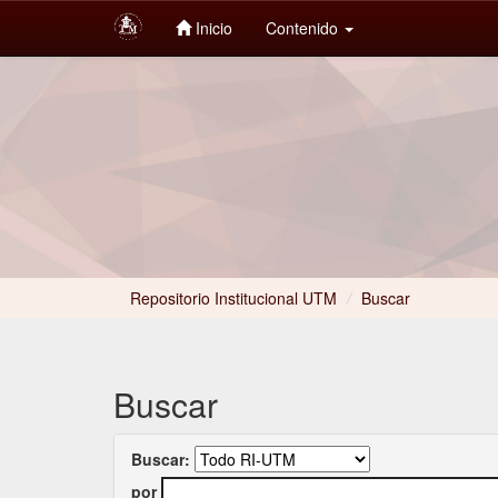
Inicio
Contenido
Skip
navigation
Repositorio Institucional UTM
/
Buscar
Buscar
Buscar:
por