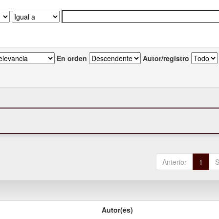
En orden
Autor/registro
Anterior
1
S
Autor(es)