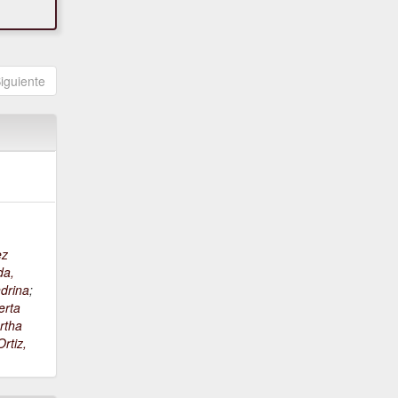
iguiente
ez
da,
drina
;
erta
rtha
rtiz,