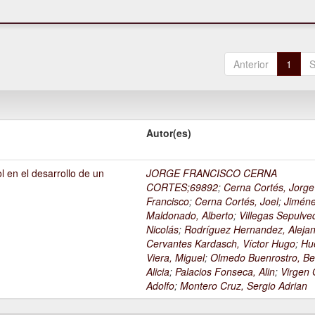
Anterior
1
S
Autor(es)
l en el desarrollo de un
JORGE FRANCISCO CERNA
1
CORTES;69892
;
Cerna Cortés, Jorge
Francisco
;
Cerna Cortés, Joel
;
Jimén
Maldonado, Alberto
;
Villegas Sepulve
Nicolás
;
Rodríguez Hernandez, Alejan
Cervantes Kardasch, Víctor Hugo
;
Hu
Viera, Miguel
;
Olmedo Buenrostro, Be
Alicia
;
Palacios Fonseca, Alin
;
Virgen O
Adolfo
;
Montero Cruz, Sergio Adrian