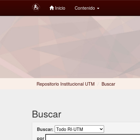
Inicio
Contenido
Skip
navigation
Repositorio Institucional UTM
/
Buscar
Buscar
Buscar:
por