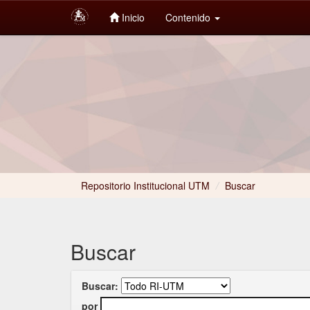
Inicio
Contenido
Skip
navigation
Repositorio Institucional UTM
/
Buscar
Buscar
Buscar:
por