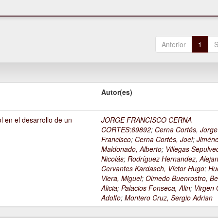
Anterior
1
S
Autor(es)
l en el desarrollo de un
JORGE FRANCISCO CERNA
1
CORTES;69892
;
Cerna Cortés, Jorge
Francisco
;
Cerna Cortés, Joel
;
Jimén
Maldonado, Alberto
;
Villegas Sepulve
Nicolás
;
Rodríguez Hernandez, Alejan
Cervantes Kardasch, Víctor Hugo
;
Hu
Viera, Miguel
;
Olmedo Buenrostro, Be
Alicia
;
Palacios Fonseca, Alin
;
Virgen O
Adolfo
;
Montero Cruz, Sergio Adrian