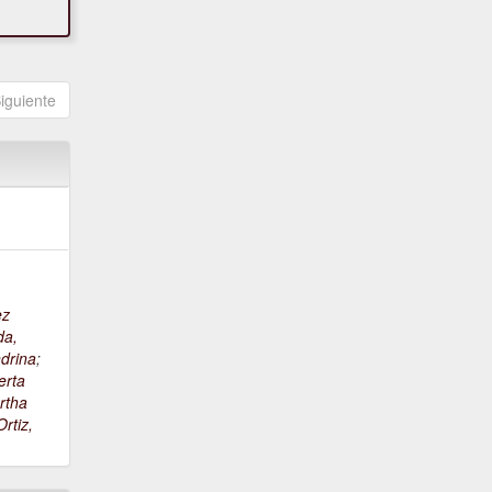
iguiente
ez
da,
drina
;
erta
rtha
rtiz,