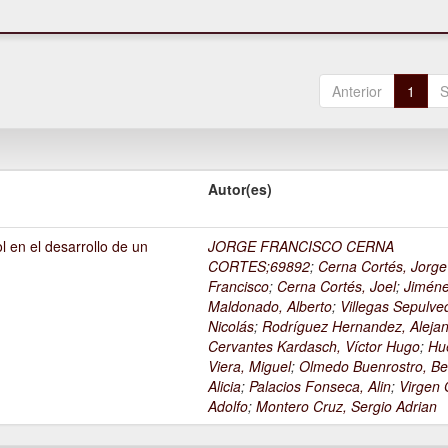
Anterior
1
S
Autor(es)
l en el desarrollo de un
JORGE FRANCISCO CERNA
1
CORTES;69892
;
Cerna Cortés, Jorge
Francisco
;
Cerna Cortés, Joel
;
Jimén
Maldonado, Alberto
;
Villegas Sepulve
Nicolás
;
Rodríguez Hernandez, Alejan
Cervantes Kardasch, Víctor Hugo
;
Hu
Viera, Miguel
;
Olmedo Buenrostro, Be
Alicia
;
Palacios Fonseca, Alin
;
Virgen O
Adolfo
;
Montero Cruz, Sergio Adrian