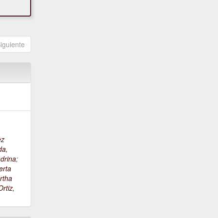
iguiente
ez
da,
drina
;
erta
rtha
rtiz,