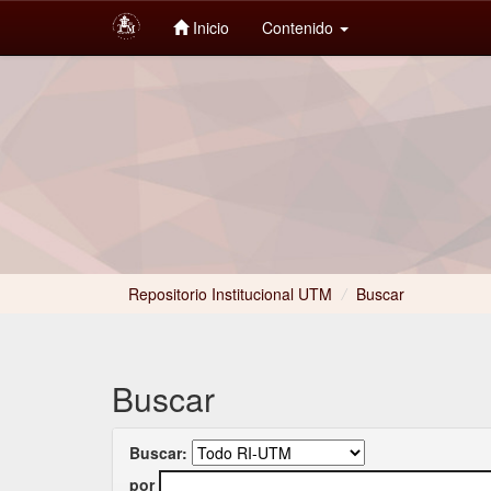
Inicio
Contenido
Skip
navigation
Repositorio Institucional UTM
/
Buscar
Buscar
Buscar:
por