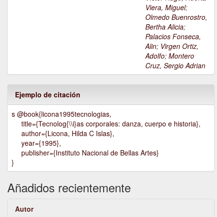
Viera, Miguel
;
Olmedo Buenrostro,
Bertha Alicia
;
Palacios Fonseca,
Alin
;
Virgen Ortiz,
Adolfo
;
Montero
Cruz, Sergio Adrian
Ejemplo de citación
s @book{licona1995tecnologias,
title={Tecnolog{\\i}as corporales: danza, cuerpo e historia},
author={Licona, Hilda C Islas},
year={1995},
publisher={Instituto Nacional de Bellas Artes}
}
Añadidos recientemente
Autor