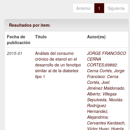
Anterior
1
Siguiente
Resultados por ítem:
Fecha de
Título
Autor(es)
publicación
2015-01
Análisis del consumo
JORGE FRANCISCO
crónico de etanol en el
CERNA
desarrollo de un fenotipo
CORTES;69892
;
similar al de la diabetes
Cerna Cortés, Jorge
tipo 1
Francisco
;
Cerna
Cortés, Joel
;
Jiménez Maldonado,
Alberto
;
Villegas
Sepulveda, Nicolás
;
Rodríguez
Hernandez,
Alejandrina
;
Cervantes Kardasch,
Víctor Hugo
;
Huerta