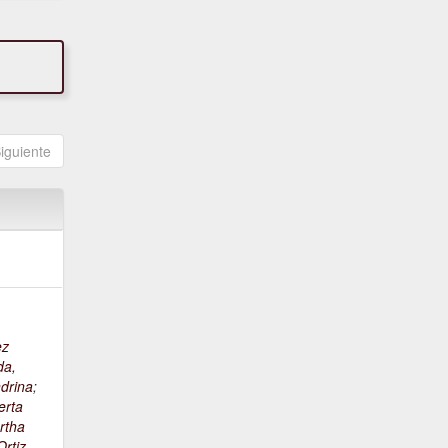
iguiente
ez
da,
drina
;
erta
rtha
rtiz,