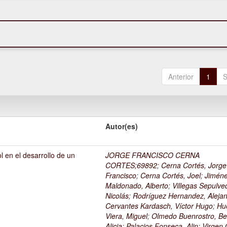
Anterior
1
S
Autor(es)
l en el desarrollo de un
JORGE FRANCISCO CERNA
1
CORTES;69892
;
Cerna Cortés, Jorge
Francisco
;
Cerna Cortés, Joel
;
Jimén
Maldonado, Alberto
;
Villegas Sepulve
Nicolás
;
Rodríguez Hernandez, Alejan
Cervantes Kardasch, Víctor Hugo
;
Hu
Viera, Miguel
;
Olmedo Buenrostro, Be
Alicia
;
Palacios Fonseca, Alin
;
Virgen O