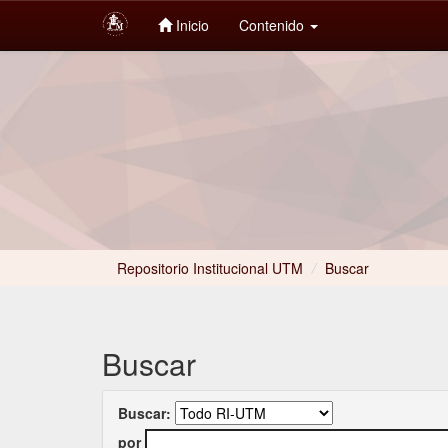
Inicio
Contenido
Skip
navigation
Repositorio Institucional UTM
/
Buscar
Buscar
Buscar:
por