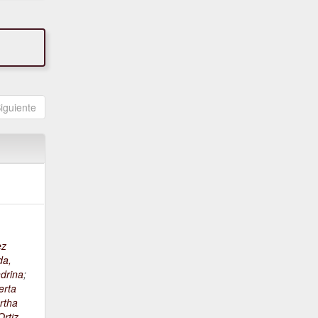
iguiente
ez
da,
drina
;
erta
rtha
rtiz,