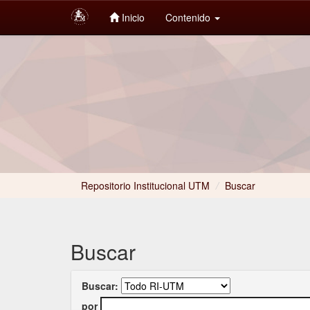
Inicio
Contenido
Skip
navigation
Repositorio Institucional UTM
/
Buscar
Buscar
Buscar:
por