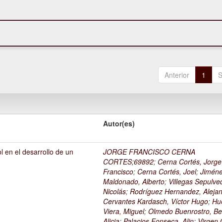
Anterior
1
S
Autor(es)
l en el desarrollo de un
JORGE FRANCISCO CERNA
1
CORTES;69892
;
Cerna Cortés, Jorge
Francisco
;
Cerna Cortés, Joel
;
Jimén
Maldonado, Alberto
;
Villegas Sepulve
Nicolás
;
Rodríguez Hernandez, Alejan
Cervantes Kardasch, Víctor Hugo
;
Hu
Viera, Miguel
;
Olmedo Buenrostro, Be
Alicia
;
Palacios Fonseca, Alin
;
Virgen O