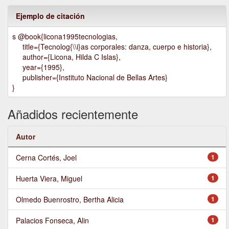
Ejemplo de citación
s @book{licona1995tecnologias,
title={Tecnolog{\\i}as corporales: danza, cuerpo e historia},
author={Licona, Hilda C Islas},
year={1995},
publisher={Instituto Nacional de Bellas Artes}
}
Añadidos recientemente
Autor
Cerna Cortés, Joel
1
Huerta Viera, Miguel
1
Olmedo Buenrostro, Bertha Alicia
1
Palacios Fonseca, Alin
1