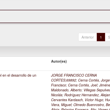
Anterior
1
S
Autor(es)
l en el desarrollo de un
JORGE FRANCISCO CERNA
1
CORTES;69892
;
Cerna Cortés, Jorge
Francisco
;
Cerna Cortés, Joel
;
Jimén
Maldonado, Alberto
;
Villegas Sepulve
Nicolás
;
Rodríguez Hernandez, Alejan
Cervantes Kardasch, Víctor Hugo
;
Hu
Viera, Miguel
;
Olmedo Buenrostro, Be
Alicia
;
Palacios Fonseca, Alin
;
Virgen O