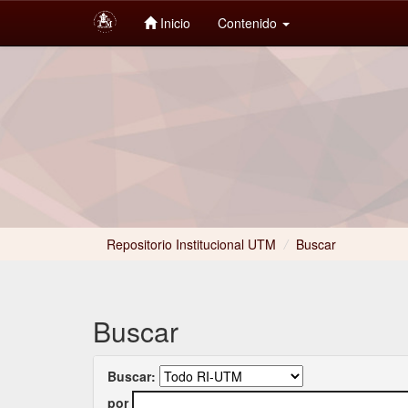
Inicio
Contenido
Skip
navigation
Repositorio Institucional UTM
/
Buscar
Buscar
Buscar:
por