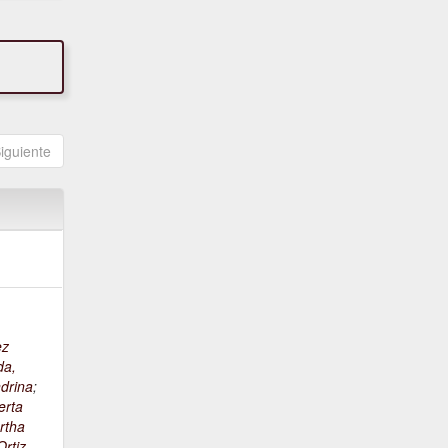
iguiente
ez
da,
drina
;
erta
rtha
rtiz,