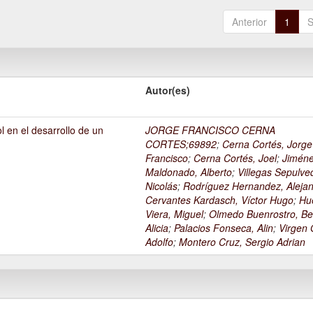
Anterior
1
S
Autor(es)
l en el desarrollo de un
JORGE FRANCISCO CERNA
1
CORTES;69892
;
Cerna Cortés, Jorge
Francisco
;
Cerna Cortés, Joel
;
Jimén
Maldonado, Alberto
;
Villegas Sepulve
Nicolás
;
Rodríguez Hernandez, Alejan
Cervantes Kardasch, Víctor Hugo
;
Hu
Viera, Miguel
;
Olmedo Buenrostro, Be
Alicia
;
Palacios Fonseca, Alin
;
Virgen O
Adolfo
;
Montero Cruz, Sergio Adrian