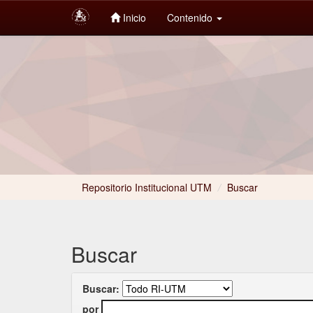
Inicio
Contenido
Skip
navigation
Repositorio Institucional UTM
/
Buscar
Buscar
Buscar:
por