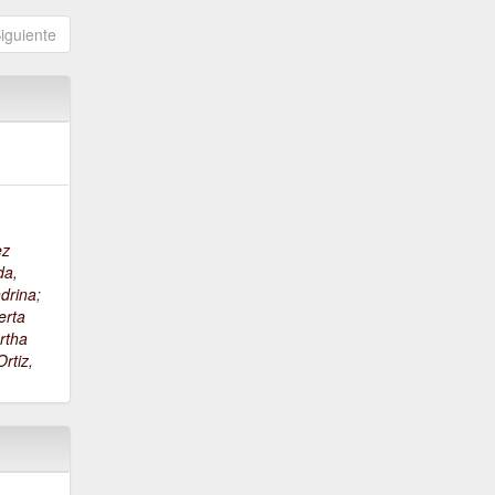
iguiente
ez
da,
drina
;
erta
rtha
rtiz,