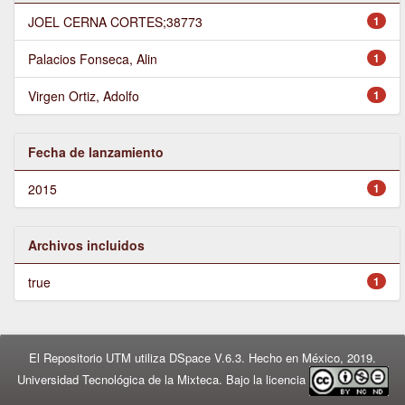
JOEL CERNA CORTES;38773
1
Palacios Fonseca, Alin
1
Virgen Ortiz, Adolfo
1
Fecha de lanzamiento
2015
1
Archivos incluidos
true
1
El Repositorio UTM utiliza DSpace V.6.3. Hecho en México, 2019.
Universidad Tecnológica de la Mixteca. Bajo la licencia