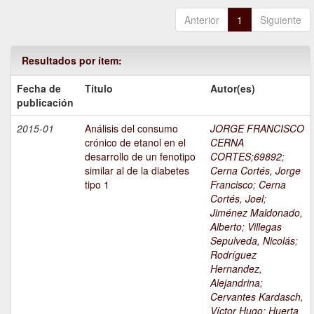
Anterior
1
Siguiente
Resultados por ítem:
Fecha de
Título
Autor(es)
publicación
2015-01
Análisis del consumo
JORGE FRANCISCO
crónico de etanol en el
CERNA
desarrollo de un fenotipo
CORTES;69892
;
similar al de la diabetes
Cerna Cortés, Jorge
tipo 1
Francisco
;
Cerna
Cortés, Joel
;
Jiménez Maldonado,
Alberto
;
Villegas
Sepulveda, Nicolás
;
Rodríguez
Hernandez,
Alejandrina
;
Cervantes Kardasch,
Víctor Hugo
;
Huerta