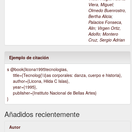
Viera, Miguel
;
Olmedo Buenrostro,
Bertha Alicia
;
Palacios Fonseca,
Alin
;
Virgen Ortiz,
Adolfo
;
Montero
Cruz, Sergio Adrian
Ejemplo de citación
s @book{licona1995tecnologias,
title={Tecnolog{\\i}as corporales: danza, cuerpo e historia},
author={Licona, Hilda C Islas},
year={1995},
publisher={Instituto Nacional de Bellas Artes}
}
Añadidos recientemente
Autor