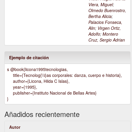
Viera, Miguel
;
Olmedo Buenrostro,
Bertha Alicia
;
Palacios Fonseca,
Alin
;
Virgen Ortiz,
Adolfo
;
Montero
Cruz, Sergio Adrian
Ejemplo de citación
s @book{licona1995tecnologias,
title={Tecnolog{\\i}as corporales: danza, cuerpo e historia},
author={Licona, Hilda C Islas},
year={1995},
publisher={Instituto Nacional de Bellas Artes}
}
Añadidos recientemente
Autor