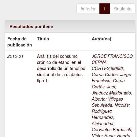
Anterior
1
Siguiente
Resultados por ítem:
Fecha de
Título
Autor(es)
publicación
2015-01
Análisis del consumo
JORGE FRANCISCO
crónico de etanol en el
CERNA
desarrollo de un fenotipo
CORTES;69892
;
similar al de la diabetes
Cerna Cortés, Jorge
tipo 1
Francisco
;
Cerna
Cortés, Joel
;
Jiménez Maldonado,
Alberto
;
Villegas
Sepulveda, Nicolás
;
Rodríguez
Hernandez,
Alejandrina
;
Cervantes Kardasch,
Víctor Hugo
;
Huerta