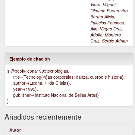
Viera, Miguel
;
Olmedo Buenrostro,
Bertha Alicia
;
Palacios Fonseca,
Alin
;
Virgen Ortiz,
Adolfo
;
Montero
Cruz, Sergio Adrian
Ejemplo de citación
s @book{licona1995tecnologias,
title={Tecnolog{\\i}as corporales: danza, cuerpo e historia},
author={Licona, Hilda C Islas},
year={1995},
publisher={Instituto Nacional de Bellas Artes}
}
Añadidos recientemente
Autor