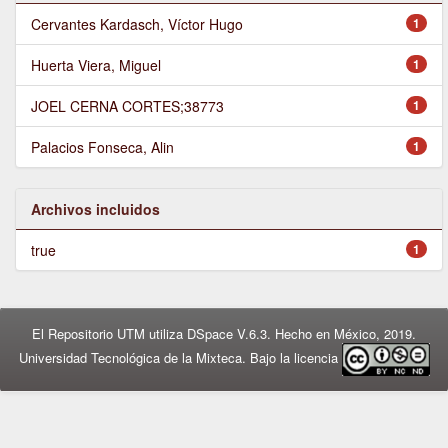
Cervantes Kardasch, Víctor Hugo
1
Huerta Viera, Miguel
1
JOEL CERNA CORTES;38773
1
Palacios Fonseca, Alin
1
Archivos incluidos
true
1
El Repositorio UTM utiliza DSpace V.6.3. Hecho en México, 2019.
Universidad Tecnológica de la Mixteca. Bajo la licencia