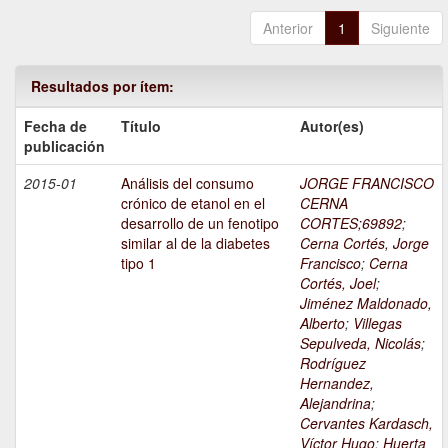
Anterior
1
Siguiente
Resultados por ítem:
Fecha de
Título
Autor(es)
publicación
2015-01
Análisis del consumo
JORGE FRANCISCO
crónico de etanol en el
CERNA
desarrollo de un fenotipo
CORTES;69892
;
similar al de la diabetes
Cerna Cortés, Jorge
tipo 1
Francisco
;
Cerna
Cortés, Joel
;
Jiménez Maldonado,
Alberto
;
Villegas
Sepulveda, Nicolás
;
Rodríguez
Hernandez,
Alejandrina
;
Cervantes Kardasch,
Víctor Hugo
;
Huerta