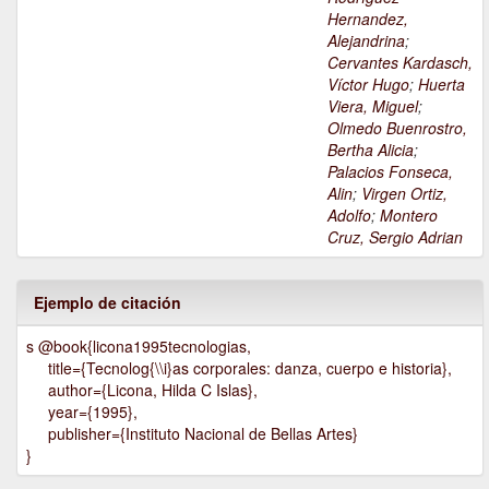
Hernandez,
Alejandrina
;
Cervantes Kardasch,
Víctor Hugo
;
Huerta
Viera, Miguel
;
Olmedo Buenrostro,
Bertha Alicia
;
Palacios Fonseca,
Alin
;
Virgen Ortiz,
Adolfo
;
Montero
Cruz, Sergio Adrian
Ejemplo de citación
s @book{licona1995tecnologias,
title={Tecnolog{\\i}as corporales: danza, cuerpo e historia},
author={Licona, Hilda C Islas},
year={1995},
publisher={Instituto Nacional de Bellas Artes}
}