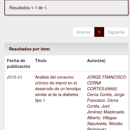
Resultados 1-1 de 1.
Anterior
1
Siguiente
Resultados por ítem:
Fecha de
Título
Autor(es)
publicación
2015-01
Análisis del consumo
JORGE FRANCISCO
crónico de etanol en el
CERNA
desarrollo de un fenotipo
CORTES;69892
;
similar al de la diabetes
Cerna Cortés, Jorge
tipo 1
Francisco
;
Cerna
Cortés, Joel
;
Jiménez Maldonado,
Alberto
;
Villegas
Sepulveda, Nicolás
;
Rodríguez