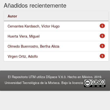
Añadidos recientemente
Autor
Cervantes Kardasch, Víctor Hugo
1
Huerta Viera, Miguel
1
Olmedo Buenrostro, Bertha Alicia
1
Virgen Ortiz, Adolfo
1
El Repositorio UTM utiliza DSpace V.6.3. Hecho en México, 2019.
Universidad Tecnológica de la Mixteca. Bajo la licencia