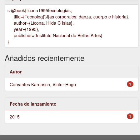
s @book{licona1995tecnologias,
title={Tecnolog{\\i}as corporales: danza, cuerpo e historia},
author={Licona, Hilda C Islas},
year={1995},
publisher={Instituto Nacional de Bellas Artes}
}
Añadidos recientemente
Autor
Cervantes Kardasch, Víctor Hugo
1
Fecha de lanzamiento
2015
1