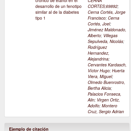
crónico de etanol en el
CERNA
desarrollo de un fenotipo
CORTES;69892
;
similar al de la diabetes
Cerna Cortés, Jorge
tipo 1
Francisco
;
Cerna
Cortés, Joel
;
Jiménez Maldonado,
Alberto
;
Villegas
Sepulveda, Nicolás
;
Rodríguez
Hernandez,
Alejandrina
;
Cervantes Kardasch,
Víctor Hugo
;
Huerta
Viera, Miguel
;
Olmedo Buenrostro,
Bertha Alicia
;
Palacios Fonseca,
Alin
;
Virgen Ortiz,
Adolfo
;
Montero
Cruz, Sergio Adrian
Ejemplo de citación