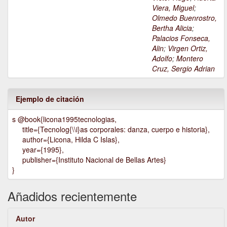
Viera, Miguel
;
Olmedo Buenrostro,
Bertha Alicia
;
Palacios Fonseca,
Alin
;
Virgen Ortiz,
Adolfo
;
Montero
Cruz, Sergio Adrian
Ejemplo de citación
s @book{licona1995tecnologias,
title={Tecnolog{\\i}as corporales: danza, cuerpo e historia},
author={Licona, Hilda C Islas},
year={1995},
publisher={Instituto Nacional de Bellas Artes}
}
Añadidos recientemente
Autor