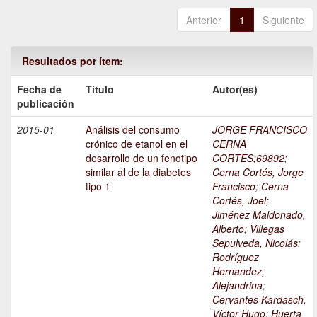
Anterior
1
Siguiente
Resultados por ítem:
Fecha de
Título
Autor(es)
publicación
2015-01
Análisis del consumo
JORGE FRANCISCO
crónico de etanol en el
CERNA
desarrollo de un fenotipo
CORTES;69892
;
similar al de la diabetes
Cerna Cortés, Jorge
tipo 1
Francisco
;
Cerna
Cortés, Joel
;
Jiménez Maldonado,
Alberto
;
Villegas
Sepulveda, Nicolás
;
Rodríguez
Hernandez,
Alejandrina
;
Cervantes Kardasch,
Víctor Hugo
;
Huerta