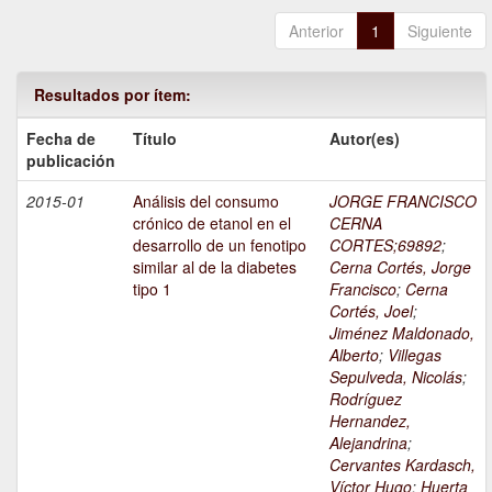
Anterior
1
Siguiente
Resultados por ítem:
Fecha de
Título
Autor(es)
publicación
2015-01
Análisis del consumo
JORGE FRANCISCO
crónico de etanol en el
CERNA
desarrollo de un fenotipo
CORTES;69892
;
similar al de la diabetes
Cerna Cortés, Jorge
tipo 1
Francisco
;
Cerna
Cortés, Joel
;
Jiménez Maldonado,
Alberto
;
Villegas
Sepulveda, Nicolás
;
Rodríguez
Hernandez,
Alejandrina
;
Cervantes Kardasch,
Víctor Hugo
;
Huerta