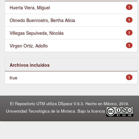
Huerta Viera, Miguel
1
Olmedo Buenrostro, Bertha Alicia
1
Villegas Sepulveda, Nicolás
1
Virgen Ortiz, Adolfo
1
Archivos incluidos
true
1
El Repositorio UTM utiliza DSpace V.6.3. Hecho en México, 2019.
Universidad Tecnológica de la Mixteca. Bajo la licencia