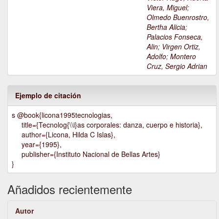
Viera, Miguel
;
Olmedo Buenrostro,
Bertha Alicia
;
Palacios Fonseca,
Alin
;
Virgen Ortiz,
Adolfo
;
Montero
Cruz, Sergio Adrian
Ejemplo de citación
s @book{licona1995tecnologias,
title={Tecnolog{\\i}as corporales: danza, cuerpo e historia},
author={Licona, Hilda C Islas},
year={1995},
publisher={Instituto Nacional de Bellas Artes}
}
Añadidos recientemente
Autor