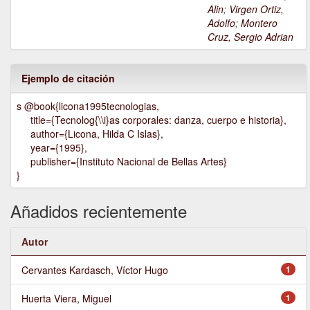
Alin
;
Virgen Ortiz,
Adolfo
;
Montero
Cruz, Sergio Adrian
Ejemplo de citación
s @book{licona1995tecnologias,
title={Tecnolog{\\i}as corporales: danza, cuerpo e historia},
author={Licona, Hilda C Islas},
year={1995},
publisher={Instituto Nacional de Bellas Artes}
}
Añadidos recientemente
Autor
Cervantes Kardasch, Víctor Hugo
1
Huerta Viera, Miguel
1