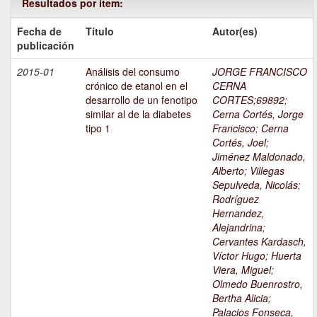
Resultados por ítem:
Fecha de
Título
Autor(es)
publicación
2015-01
Análisis del consumo
JORGE FRANCISCO
crónico de etanol en el
CERNA
desarrollo de un fenotipo
CORTES;69892
;
similar al de la diabetes
Cerna Cortés, Jorge
tipo 1
Francisco
;
Cerna
Cortés, Joel
;
Jiménez Maldonado,
Alberto
;
Villegas
Sepulveda, Nicolás
;
Rodríguez
Hernandez,
Alejandrina
;
Cervantes Kardasch,
Víctor Hugo
;
Huerta
Viera, Miguel
;
Olmedo Buenrostro,
Bertha Alicia
;
Palacios Fonseca,