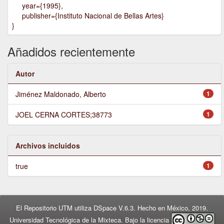
year={1995},
publisher={Instituto Nacional de Bellas Artes}
}
Añadidos recientemente
Autor
Jiménez Maldonado, Alberto
1
JOEL CERNA CORTES;38773
1
Archivos incluidos
true
1
El Repositorio UTM utiliza DSpace V.6.3. Hecho en México, 2019.
Universidad Tecnológica de la Mixteca. Bajo la licencia