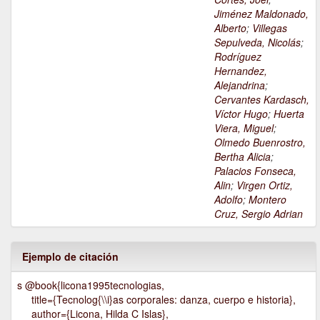
Jiménez Maldonado,
Alberto
;
Villegas
Sepulveda, Nicolás
;
Rodríguez
Hernandez,
Alejandrina
;
Cervantes Kardasch,
Víctor Hugo
;
Huerta
Viera, Miguel
;
Olmedo Buenrostro,
Bertha Alicia
;
Palacios Fonseca,
Alin
;
Virgen Ortiz,
Adolfo
;
Montero
Cruz, Sergio Adrian
Ejemplo de citación
s @book{licona1995tecnologias,
title={Tecnolog{\\i}as corporales: danza, cuerpo e historia},
author={Licona, Hilda C Islas},