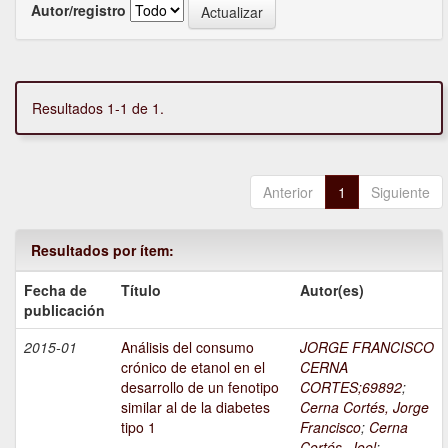
Autor/registro
Resultados 1-1 de 1.
Anterior
1
Siguiente
Resultados por ítem:
Fecha de
Título
Autor(es)
publicación
2015-01
Análisis del consumo
JORGE FRANCISCO
crónico de etanol en el
CERNA
desarrollo de un fenotipo
CORTES;69892
;
similar al de la diabetes
Cerna Cortés, Jorge
tipo 1
Francisco
;
Cerna
Cortés, Joel
;